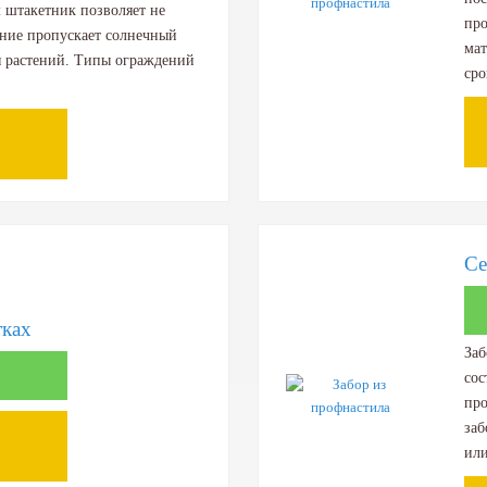
м штакетник позволяет не
про
ение пропускает солнечный
мат
ля растений. Типы ограждений
сро
Се
тках
Заб
сос
про
заб
или