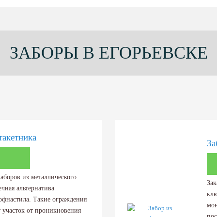
ЗАБОРЫ В ЕГОРЬЕВСКЕ
такетника
За
аборов из металлического
Зак
ечная альтернатива
клю
офнастила. Такие ограждения
мон
 участок от проникновения
пос