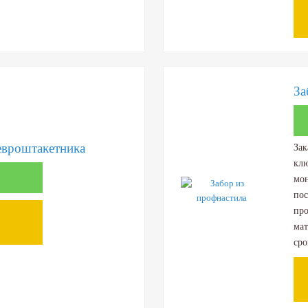
За
евроштакетника
Зак
клю
мон
пос
про
мат
сро