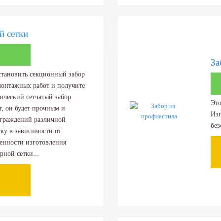
й сетки
За
становить секционный забор
 монтажных работ и получите
ический сетчатый забор
Это
т, он будет прочным и
Изг
ограждений различной
без
ку в зависимости от
енности изготовления
ной сетки...