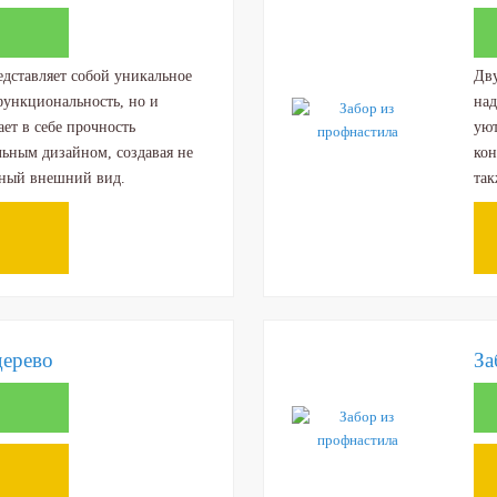
едставляет собой уникальное
Дву
 функциональность, но и
над
ает в себе прочность
уют
льным дизайном, создавая не
кон
тный внешний вид.
та
дерево
За