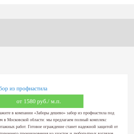
бор из профнастила
от 1580 руб./ м.п.
ажите в компании «Заборы дешево» забор из профнастила под
ч в Московской области: мы предлагаем полный комплекс
тажных работ. Готовое ограждение станет надежной защитой от
тороннего проникновения на участок и любопытных взглядов