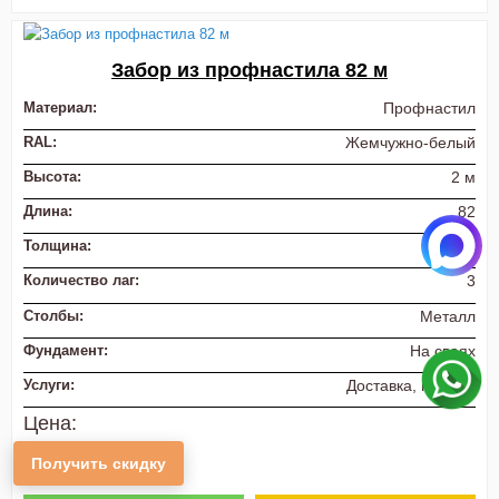
Забор из профнастила 82 м
Материал:
Профнастил
RAL:
Жемчужно-белый
Высота:
2 м
Длина:
82
Толщина:
0,5 мм
Количество лаг:
3
Столбы:
Металл
Фундамент:
На сваях
Услуги:
Доставка, монтаж
Цена:
от 1 450 руб./п.м.
Получить скидку