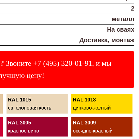
2
металл
На сваях
Доставка, монтаж
?
Звоните
+7 (495) 320-01-91
, и мы
лучшую цену!
RAL 1015
RAL 1018
св. слоновая кость
цинково-желтый
RAL 3005
RAL 3009
красное вино
оксидно-красный