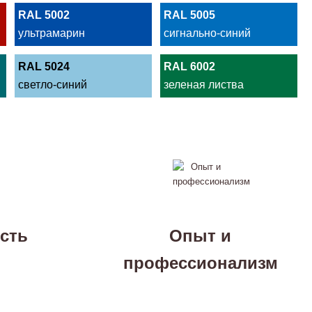
RAL 5002
RAL 5005
ультрамарин
сигнально-синий
RAL 5024
RAL 6002
светло-синий
зеленая листва
сть
Опыт и
профессионализм