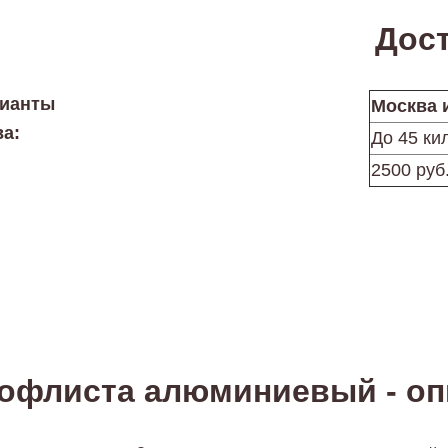
Дост
рианты
Москва 
ва:
До 45 ки
2500 руб
рофлиста алюминиевый - оп