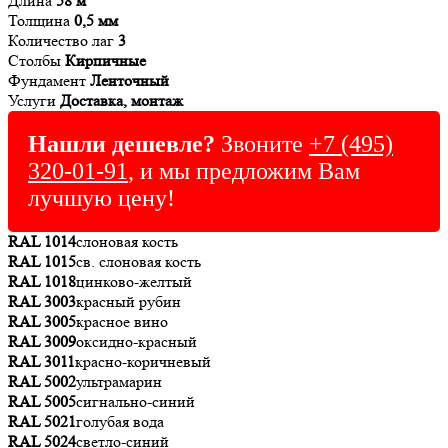
Длина
58 м
Толщина
0,5 мм
Количество лаг
3
Столбы
Кирпичные
Фундамент
Ленточный
Услуги
Доставка, монтаж
Нашли дешевле?
Звоните
+7 (495)
320-01-91
, и мы предложим Вам
лучшую цену!
RAL 1014
слоновая кость
RAL 1015
св. слоновая кость
RAL 1018
цинково-желтый
RAL 3003
красный рубин
RAL 3005
красное вино
RAL 3009
оксидно-красный
RAL 3011
красно-коричневый
RAL 5002
ультрамарин
RAL 5005
сигнально-синий
RAL 5021
голубая вода
RAL 5024
светло-синий