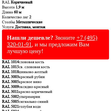
RAL
Коричневый
Высота
1,9 м
Длина
60 м
Количество лаг
2
Столбы
Металлические
Услуги
Доставка, монтаж
Нашли дешевле?
Звоните
+7 (495)
320-01-91
, и мы предложим Вам
лучшую цену!
RAL 1014
слоновая кость
RAL 1015
св. слоновая кость
RAL 1018
цинково-желтый
RAL 3003
красный рубин
RAL 3005
красное вино
RAL 3009
оксидно-красный
RAL 3011
красно-коричневый
RAL 5002
ультрамарин
RAL 5005
сигнально-синий
RAL 5021
голубая вода