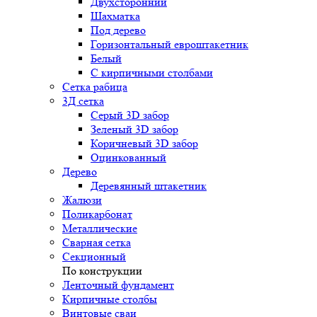
Двухсторонний
Шахматка
Под дерево
Горизонтальный евроштакетник
Белый
С кирпичными столбами
Сетка рабица
3Д сетка
Серый 3D забор
Зеленый 3D забор
Коричневый 3D забор
Оцинкованный
Дерево
Деревянный штакетник
Жалюзи
Поликарбонат
Металлические
Сварная сетка
Секционный
По конструкции
Ленточный фундамент
Кирпичные столбы
Винтовые сваи