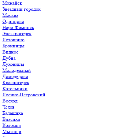
Можайск
Звездный городок
Москва
Одинцово
Наро-Фоминск
Электрогорск
Лотошино
Бронницы
Видное
Дубна
Луховицы
Молодежный
Домодедово
Красногорск
Котельники
Лосино-Петровский
Восход
Чехов
Балашиха
Власиха
Коломна
Мытищи