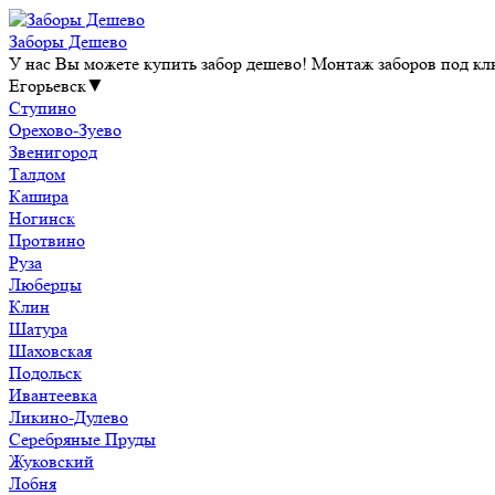
Заборы Дешево
У нас Вы можете купить забор дешево! Монтаж заборов под клю
Егорьевск
▼
Ступино
Орехово-Зуево
Звенигород
Талдом
Кашира
Ногинск
Протвино
Руза
Люберцы
Клин
Шатура
Шаховская
Подольск
Ивантеевка
Ликино-Дулево
Серебряные Пруды
Жуковский
Лобня