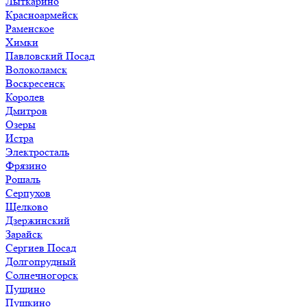
Лыткарино
Красноармейск
Раменское
Химки
Павловский Посад
Волоколамск
Воскресенск
Королев
Дмитров
Озеры
Истра
Электросталь
Фрязино
Рошаль
Серпухов
Щелково
Дзержинский
Зарайск
Сергиев Посад
Долгопрудный
Солнечногорск
Пущино
Пушкино